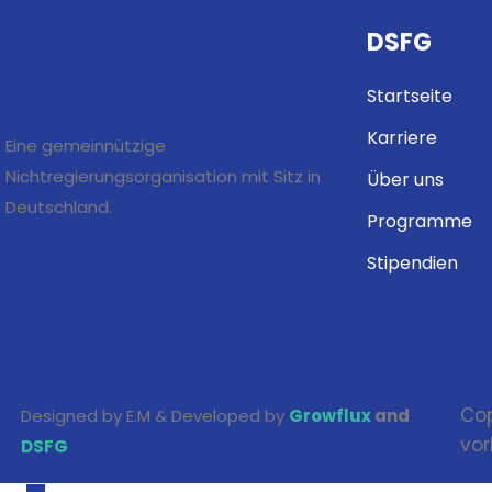
DSFG
Startseite
Karriere
Eine gemeinnützige
Nichtregierungsorganisation mit Sitz in
Über uns
Deutschland.
Programme
Stipendien
Cop
Designed by E.M & Developed by
Growflux
and
vor
DSFG