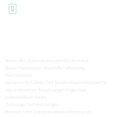
Studium in Deutschland
Bayer Foundation
Scientific Fellowship
Name des Stipendiums und Studienland:
Bayer Foundation Scientific Fellowship
Deutschland
Akzeptierte Länder (ist Syrien eingeschlossen?):
Alle arabischen Staatsangehörigkeiten,
einschließlich Syrien
Zulässige Fachrichtungen:
Master- oder Doktorandenstudierende in