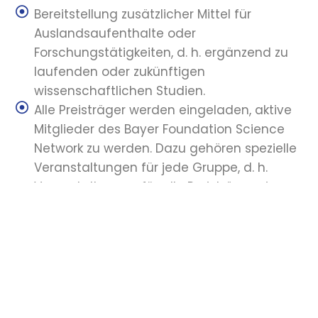
Bereitstellung zusätzlicher Mittel für
Auslandsaufenthalte oder
Forschungstätigkeiten, d. h. ergänzend zu
laufenden oder zukünftigen
wissenschaftlichen Studien.
Alle Preisträger werden eingeladen, aktive
Mitglieder des Bayer Foundation Science
Network zu werden. Dazu gehören spezielle
Veranstaltungen für jede Gruppe, d. h.
Veranstaltungen für alle Preisträger eines
Jahres. Zusätzliche Aktivitäten für alle
Nachwuchswissenschaftler unseres
↓
Netzwerks, wie Karriereveranstaltungen und
Calls for Papers, können ebenfalls
angeboten werden. Darüber hinaus können
wissenschaftliche Kontakte vermittelt