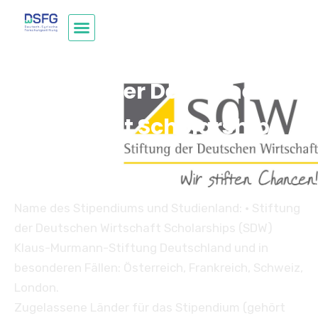
Stiftung der Deutschen
Wirtschaft Scholarships
(SDW)
Name des Stipendiums und Studienland: • Stiftung
der Deutschen Wirtschaft Scholarships (SDW)
Klaus-Murmann-Stiftung Deutschland und in
besonderen Fällen: Österreich, Frankreich, Schweiz,
London.
Zugelassene Länder für das Stipendium (gehört