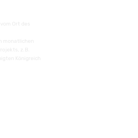
 vom Ort des
n monatlichen
jekts, z. B.
nigten Königreich