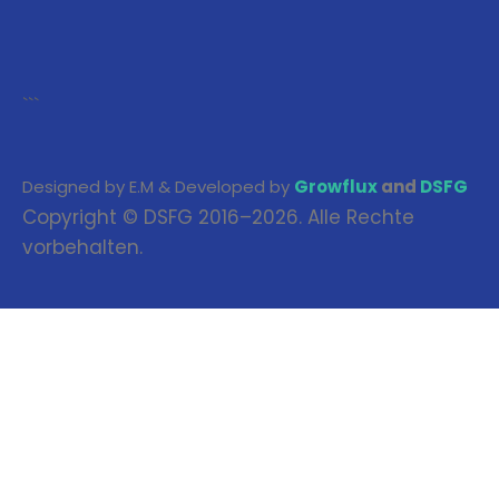
```
Designed by E.M & Developed by
Growflux
and
DSFG
Copyright © DSFG 2016–2026. Alle Rechte
vorbehalten.