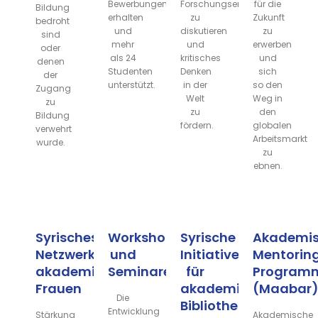
Bewerbungen
Forschungsergebnisse
für die
Bildung
erhalten
zu
Zukunft
bedroht
und
diskutieren
zu
sind
mehr
und
erwerben
oder
als 24
kritisches
und
denen
Studenten
Denken
sich
der
unterstützt.
in der
so den
Zugang
Welt
Weg in
zu
zu
den
Bildung
fördern.
globalen
verwehrt
Arbeitsmarkt
wurde.
zu
ebnen.
Syrisches
Workshops
Syrische
Akademis
Netzwerk
und
Initiative
Mentorin
akademischer
Seminare
für
Program
Frauen
akademische
(Maabar
Die
Bibliotheken
Entwicklung
Stärkung
Akademische