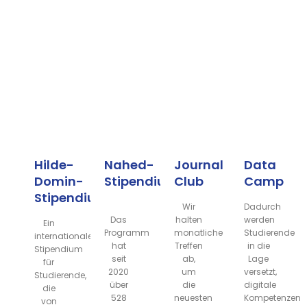
Hilde-
Nahed-
Journal
Data
Domin-
Stipendium
Club
Camp
Stipendium
Wir
Dadurch
Das
halten
werden
Ein
Programm
monatliche
Studierende
internationales
hat
Treffen
in die
Stipendium
seit
ab,
Lage
für
2020
um
versetzt,
Studierende,
über
die
digitale
die
528
neuesten
Kompetenzen
von