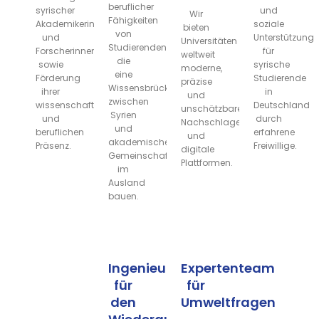
beruflicher
syrischer
und
Wir
Fähigkeiten
Akademikerinnen
soziale
bieten
von
und
Unterstützung
Universitäten
Studierenden,
Forscherinnen
für
weltweit
die
sowie
syrische
moderne,
eine
Förderung
Studierende
präzise
Wissensbrücke
ihrer
in
und
zwischen
wissenschaftlichen
Deutschland
unschätzbare
Syrien
und
durch
Nachschlagewerke
und
beruflichen
erfahrene
und
akademischen
Präsenz.
Freiwillige.
digitale
Gemeinschaften
Plattformen.
im
Ausland
bauen.
Ingenieure
Expertenteam
für
für
den
Umweltfragen