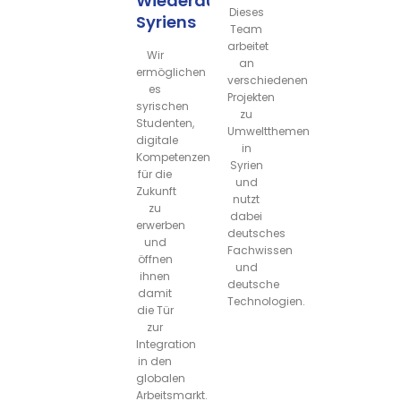
Wiederaufbau
Dieses
Syriens
Team
arbeitet
Wir
an
ermöglichen
verschiedenen
es
Projekten
syrischen
zu
Studenten,
Umweltthemen
digitale
in
Kompetenzen
Syrien
für die
und
Zukunft
nutzt
zu
dabei
erwerben
deutsches
und
Fachwissen
öffnen
und
ihnen
deutsche
damit
Technologien.
die Tür
zur
Integration
in den
globalen
Arbeitsmarkt.