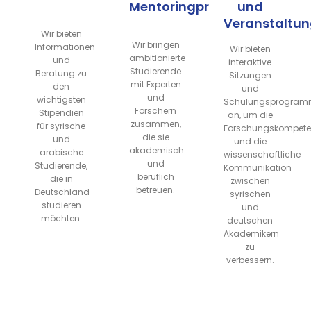
Mentoringprogramme
und
Veranstaltu
Wir bieten
Wir bringen
Informationen
Wir bieten
ambitionierte
und
interaktive
Studierende
Beratung zu
Sitzungen
mit Experten
den
und
und
wichtigsten
Schulungsprogra
Forschern
Stipendien
an, um die
zusammen,
für syrische
Forschungskompete
die sie
und
und die
akademisch
arabische
wissenschaftliche
und
Studierende,
Kommunikation
beruflich
die in
zwischen
betreuen.
Deutschland
syrischen
studieren
und
möchten.
deutschen
Akademikern
zu
verbessern.