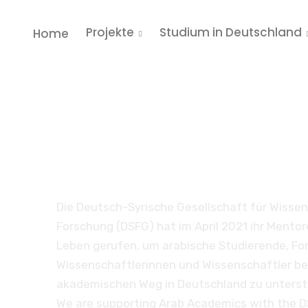
Projekte
Studium in Deutschland
Home
Mentoring – Infos
Projekt
Die Deutsch-Syrische Gesellschaft für Wissen
Forschung (DSFG) hat im April 2021 ihr Ment
Leben gerufen, um arabische Studierende, F
Wissenschaftlerinnen und Wissenschaftler be
akademischen Weg in Deutschland zu unterst
We are supporting Arab Academics with the 