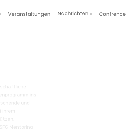
Nachrichten
Veranstaltungen
Confrence
 zum
schaftliche
orenprogramm ins
orschende und
i ihrem
ützen.
DSFG Mentoring