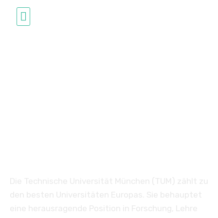
Studium in Deutschland
Technische Universität
München
Technische Universität
München
Die Technische Universität München (TUM) zählt zu
den besten Universitäten Europas. Sie behauptet
eine herausragende Position in Forschung, Lehre