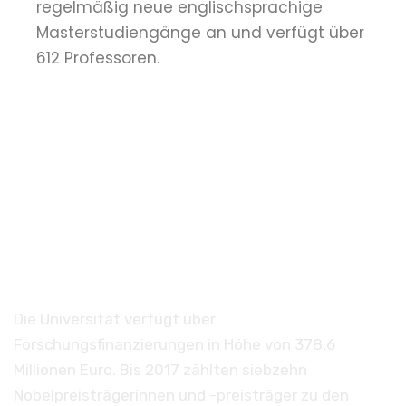
regelmäßig neue englischsprachige
Masterstudiengänge an und verfügt über
612 Professoren.
Informationen zur
Universität
Die Universität verfügt über
Forschungsfinanzierungen in Höhe von 378,6
Millionen Euro. Bis 2017 zählten siebzehn
Nobelpreisträgerinnen und -preisträger zu den