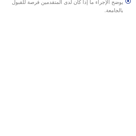
يوضح الإجراء ما إذا كان لدى المتقدمين فرصة للقبول
بالجامعة.
الاختصاصات المقبولة
جميع الاختصاصات ذو الدرجات الجامعية بدوام كامل
فقط (بكالوريوس، ماجستير، دبلوم، امتحان دولة)
المنحة تدعم الدورات في الجامعات الحكومية أو
المعترف بها في ألمانيا. أما بالنسبة لفرنسا والنمسا
وسويسرا، فتكون الدراسة فقط في المدن (باريس / فيينا