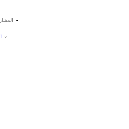
المشار
أ