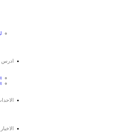
أ
ادرس ف
ال
ا
الاحدا
الاخبار