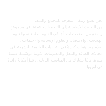
رسالة الجامعة
نحن نصنع وننقل المعرفة للمجتمع والبيئة.
من البحوث الأساسية إلى التطبيقات، نتفوّق في مجموعةٍ
واسعةٍ من التخصصات؛ أي في العلوم الطبيعية، والعلوم
الهندسية، والاقتصاد، والعلوم الإنسانية والاجتماعية.
نقدّم مساهماتٍ كبيرةً في التحديات العالمية للبشرية، في
مجالات الطاقة والتنقل والمعلومات. لكوننا مؤسّسةً علميةً
كبيرة، فإنَّنا نشارك في المنافسة الدولية، ونتبوَّأ مكانةً رائدةً
في أوروبا.
↓