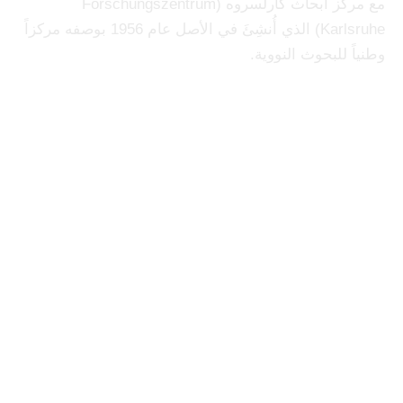
مع مركز أبحاث كارلسروه (Forschungszentrum
Karlsruhe) الذي أُنشِئَ في الأصل عام 1956 بوصفه مركزاً
وطنياً للبحوث النووية.