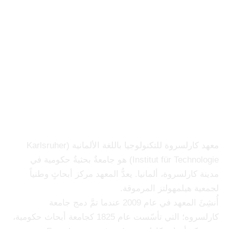
معهد كارلسروة للتكنولوجيا
معهد كارلسروة للتكنولوجيا باللغة الألمانية (Karlsruher
Institut für Technologie) هو جامعةٌ بحثيةٌ حكومية في
مدينة كارلسروة، ألمانيا. يعدُّ المعهد مركز أبحاثٍ وطنياً
لجمعية هيلمهولتز المرموقة.
أُنشِئَ المعهد في عام 2009 عندما تمَّ دمج جامعة
كارلسروه؛ التي تأسّست عام 1825 كجامعة أبحاث حكومية،