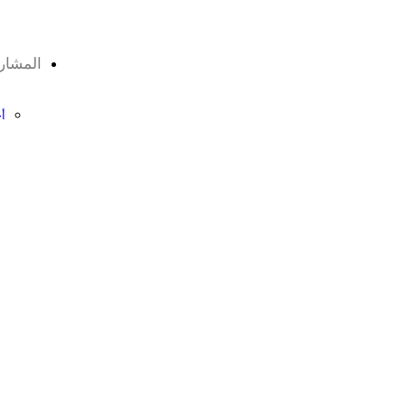
المشار
أ