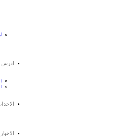
أ
ادرس ف
ال
ا
الاحدا
الاخبار