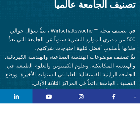
تصنيف الجامعة عالمياً
في تصنيف مجلة “” Wirtschaftswoche ، يتمُّ سؤال حوالي
500 من مديري الموارد البشرية سنوياً عن الجامعة التي تعدُّ
طلابها بأسلوبٍ أفضل لتلبية احتياجات شركتهم.
تمَّ تصنيف موضوعات الهندسة الصناعية، والهندسة الكهربائية،
والهندسة الميكانيكية، وعلوم الكمبيوتر، والعلوم الطبيعية في
الجامعة الراينية الفستفالية العليا في السنوات الأخيرة، ووضع
التصنيف الجامعة دائماً في المراكز الثلاثة الأولى.
تنشر مؤسسة الأبحاث الألمانية (DFG) كلَّ ثلاث سنوات
↓
أطلس تمويلٍ يصنّف الجامعات الألمانية جميعها وفقاً للتمويل
الذي تتلقَّاه من DFG.
نظراً لأنَّه يتمُّ اختيار أفضل المشاريع البحثية فقط للتمويل،
فإنَّ حقيقة كون المشروع يُموَّلُ من خلال DFG، غالباً ما يعدُّ
معياراً للجودة، لذلك فإنَّ DFG هي واحدةٌ من أهمّ مصادر