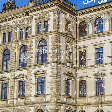
جامعة تقنية في آخن, ألمانيا هي جامعةٌ في مدينة آخن في
ألمانيا، وتعدُّ من أفضل الجامعات الهندسية في العالم، وهي
إحدى أكبر ثلاث جامعات في ألمانيا الاتحادية في مجال
الهندسة.
صنَّفت مجلة الأعمال Wirtschaftswoche الجامعة الراينية
الفستفالية العليا في آخن RWTH Aachen ضمن المراتب
الأولى باستمرار في ألمانيا، في الهندسة الميكانيكية،
والهندسة الكهربائية، والهندسة الصناعية.
تقوم الجامعة بتعليم أكثر من 47000 طالب مسجلين في
170 دورة، وهذا يشمل أكثر من 14،150 طالباً دولياً من 138
دولة.
تشتهر الجامعة الراينية الفستفالية العليا RWTH بتعليمها
الجامعي وفق مستوىً عالمي في العلوم الطبيعية والهندسة.
حصلت جامعة آخن على أعلى تمويلٍ خارجي مقارنةً مع