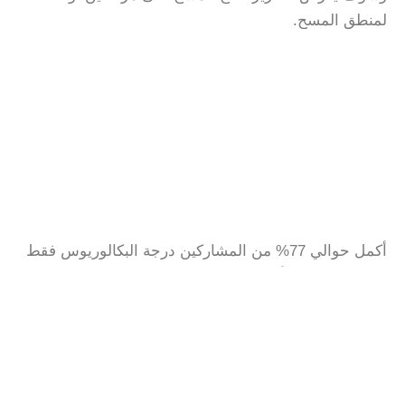
لمنطق المسح.
أكمل حوالي 77% من المشاركين درجة البكالوريوس فقط
في سوريا، بينما أكمل ما يقرب من 20% درجة الماجستير
في سوريا قبل هجرتهم. ومع ذلك، أكمل 5% من الأكاديميين
السوريين الذين درسوا الكيمياء التطبيقية درجة الدكتوراه
↓
في سوريا قبل هجرتهم.
تَخَصَّصَ خريجو ماجستير العلوم في سوريا في مجالات
مُتَنَوِّعة، لكنَّ أكثرها شيوعًا كانت (1) الكيمياء، (2) دبلوم