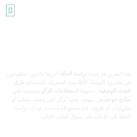
ادرس في ألمانيا
تقرير لقسم العلوم التطبيقية
هذا التقرير هو نتيجة
دراسة الحالة
أجراها باحثون متطوعون
في مشروع البوصلة الأكاديمية السورية. باستخدام
طرق
البحث الوصفية
، خصوصًا
استطلاعات الرأي
مصممة على
نماذج جوجل
وهي منهجية بحثية تُركّز على وصف سمات أو
سلوكيات أو ظروف فئة مستهدفة مُحددة. تهدف دراسة
الحالة إلى الإجابة على سؤال البحث التالي: