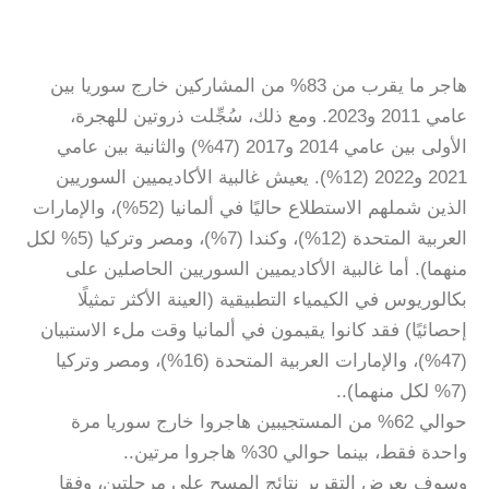
هاجر ما يقرب من 83% من المشاركين خارج سوريا بين
عامي 2011 و2023. ومع ذلك، سُجِّلت ذروتين للهجرة،
الأولى بين عامي 2014 و2017 (47%) والثانية بين عامي
2021 و2022 (12%). يعيش غالبية الأكاديميين السوريين
الذين شملهم الاستطلاع حاليًا في ألمانيا (52%)، والإمارات
العربية المتحدة (12%)، وكندا (7%)، ومصر وتركيا (5% لكل
منهما). أما غالبية الأكاديميين السوريين الحاصلين على
بكالوريوس في الكيمياء التطبيقية (العينة الأكثر تمثيلًا
إحصائيًا) فقد كانوا يقيمون في ألمانيا وقت ملء الاستبيان
(47%)، والإمارات العربية المتحدة (16%)، ومصر وتركيا
(7% لكل منهما)..
حوالي 62% من المستجيبين هاجروا خارج سوريا مرة
واحدة فقط، بينما حوالي 30% هاجروا مرتين..
وسوف يعرض التقرير نتائج المسح على مرحلتين، وفقا